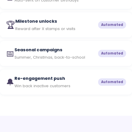
Auto-sent on customer birthdays
Milestone unlocks
🏆
Automated
Reward after X stamps or visits
Seasonal campaigns
📅
Automated
Summer, Christmas, back-to-school
Re-engagement push
🔔
Automated
Win back inactive customers