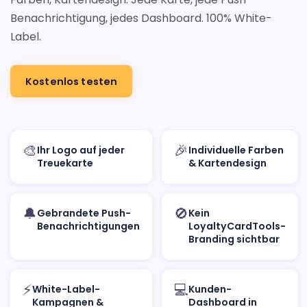
Benachrichtigung, jedes Dashboard. 100% White-
Label.
Kostenlos testen
🎨
🎉
Ihr Logo auf jeder
Individuelle Farben
Treuekarte
& Kartendesign
🔔
🚫
Gebrandete Push-
Kein
Benachrichtigungen
LoyaltyCardTools-
Branding sichtbar
⚡
💻
White-Label-
Kunden-
Kampagnen &
Dashboard in