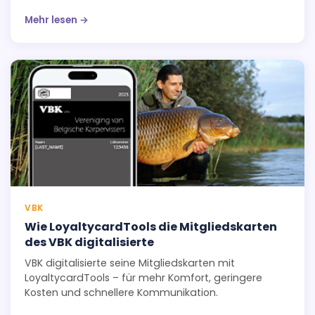
Wiederholungsbesuche, stärkere Community-
Mehr lesen →
Bindung und nachhaltige Loyalität gefördert haben.
VBK
Wie LoyaltycardTools die Mitgliedskarten
des VBK digitalisierte
VBK digitalisierte seine Mitgliedskarten mit
LoyaltycardTools – für mehr Komfort, geringere
Kosten und schnellere Kommunikation.