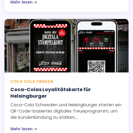
Mehr lesen →
COCA COLA SWEDEN
Coca-Colas Loyalitätskarte für
Helsingburger
Coca-Cola Schweden und Helsingburger starten ein
QR-Code-basiertes digitales Treueprogramm, um
die Kundenbindung zu stärken,
Wiederholungsbesuche zu fördern und den Verkauf
Mehr lesen →
von Coca-Cola mit nahtlosen Belohnungen und