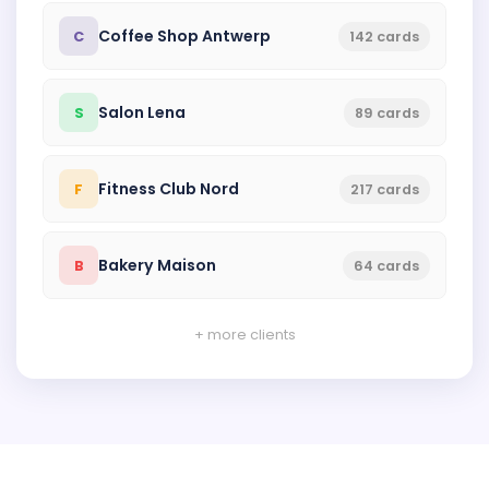
Coffee Shop Antwerp
C
142 cards
Salon Lena
S
89 cards
Fitness Club Nord
F
217 cards
Bakery Maison
B
64 cards
+ more clients