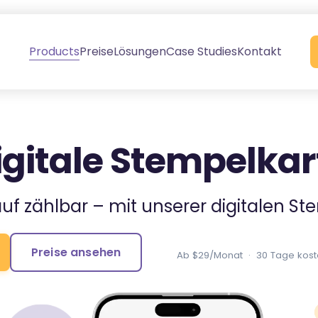
Products
Preise
Lösungen
Case Studies
Kontakt
igitale Stempelkar
uf zählbar – mit unserer digitalen S
Preise ansehen
Ab $29/Monat · 30 Tage koste