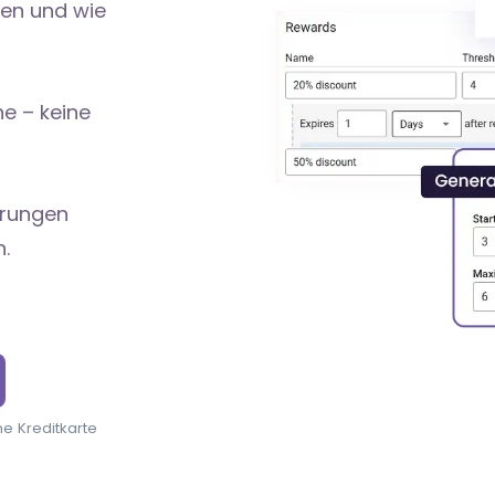
gen und wie
e – keine
erungen
.
e Kreditkarte