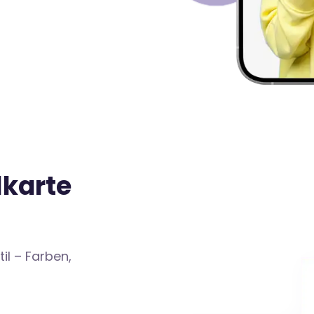
lkarte
il – Farben,