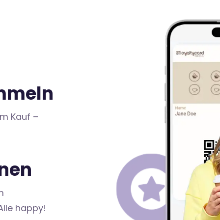
mmeln
m Kauf –
hnen
m
lle happy!