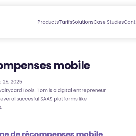
Products
Tarifs
Solutions
Case Studies
Cont
ompenses mobile
c 25, 2025
altycardTools. Tom is a digital entrepreneur
everal succesful SAAS platforms like
.
me de récompenses mobile