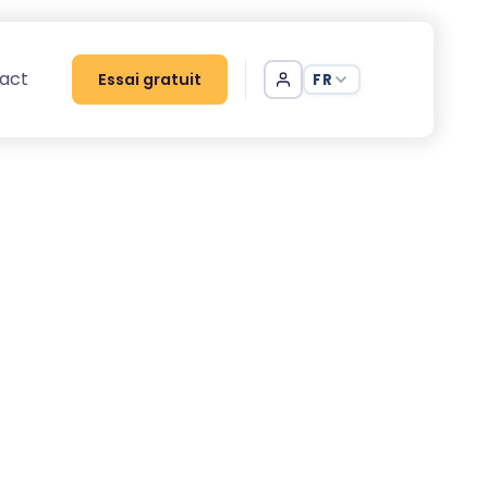
act
Essai gratuit
FR