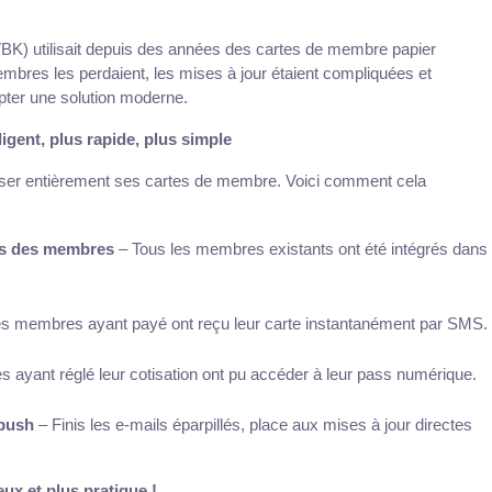
BK) utilisait depuis des années des cartes de membre papier 
bres les perdaient, les mises à jour étaient compliquées et 
opter une solution moderne.
ligent, plus rapide, plus simple
ser entièrement ses cartes de membre. Voici comment cela 
es des membres
 – Tous les membres existants ont été intégrés dans 
es membres ayant payé ont reçu leur carte instantanément par SMS.
 ayant réglé leur cotisation ont pu accéder à leur pass numérique.
 push
 – Finis les e-mails éparpillés, place aux mises à jour directes 
eux et plus pratique !