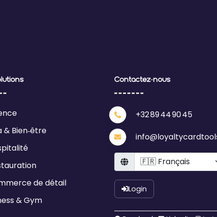
lutions
Contactez‑nous
ence
+32 89 44 90 45
 & Bien‑être
info@loyaltycardtoo
pitalité
Language
tauration
mmerce de détail
Login
ness & Gym