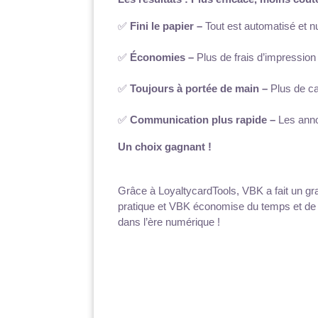
✅ 
Fini le papier –
 Tout est automatisé et 
✅ 
Économies –
 Plus de frais d’impression 
✅ 
Toujours à portée de main –
 Plus de c
✅ 
Communication plus rapide –
 Les ann
Un choix gagnant !
Grâce à LoyaltycardTools, VBK a fait un gra
pratique et VBK économise du temps et de l’
dans l’ère numérique !