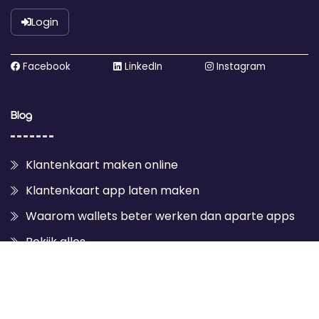
Login
Facebook
LinkedIn
Instagram
Blog
Klantenkaart maken online
Klantenkaart app laten maken
Waarom wallets beter werken dan aparte apps
Bekijk alles
LoyaltycardTools © 2026 — Alle rechten voorbehouden.
Voorwaarden
|
Sitemap